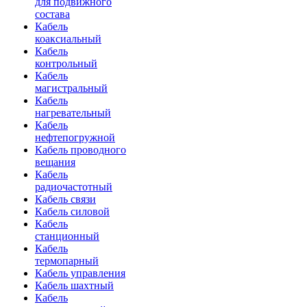
для подвижного
состава
Кабель
коаксиальный
Кабель
контрольный
Кабель
магистральный
Кабель
нагревательный
Кабель
нефтепогружной
Кабель проводного
вещания
Кабель
радиочастотный
Кабель связи
Кабель силовой
Кабель
станционный
Кабель
термопарный
Кабель управления
Кабель шахтный
Кабель