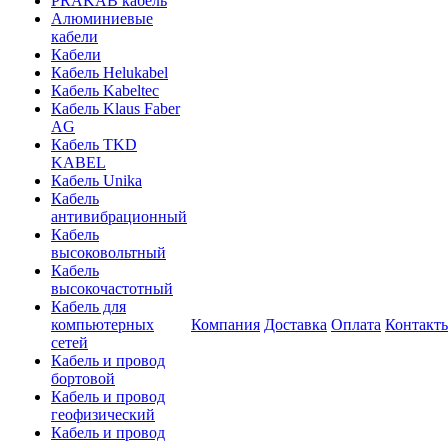
PRAKAB кабель
Алюминиевые
кабели
Кабели
Кабель Helukabel
Кабель Kabeltec
Кабель Klaus Faber
AG
Кабель TKD
KABEL
Кабель Unika
Кабель
антивибрационный
Кабель
высоковольтный
Кабель
высокочастотный
Кабель для
компьютерных
Компания
Доставка
Оплата
Контакт
сетей
Кабель и провод
бортовой
Кабель и провод
геофизический
Кабель и провод