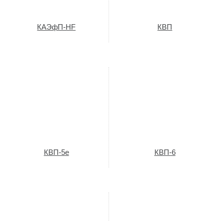
КАЭфП-HF
КВП
КВП-5е
КВП-6