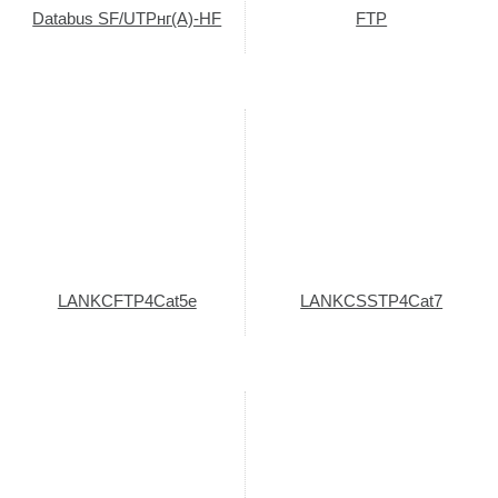
Databus SF/UTPнг(A)-HF
FTP
LANKCFTP4Cat5e
LANKCSSTP4Cat7