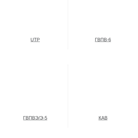
UTP
ГВПВ-6
ГВПВЭ/Э-5
КАВ