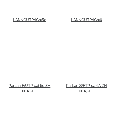
LANKCUTP4Cat5e
LANKCUTP4Cat6
ParLan F/UTP cat 5e ZH
ParLan S/FTP cat6A ZH
нг(A)-HF
нг(A)-HF