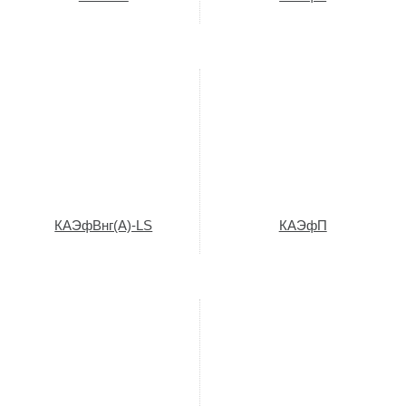
КАЭфВнг(A)-LS
КАЭфП