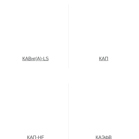
КАВнг(A)-LS
КАП
КАП-HF
КАЭфВ