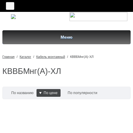
Меню
Главная
/
Каталог
/
Кабель монтажный
/
КВВБМнг(A)-ХЛ
КВВБМнг(A)-ХЛ
По названию
По цене
По популярности