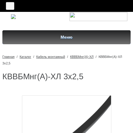
Меню
Главная
/
Каталог
/
Кабель монтажный
/
КВВБМнг(A)-ХЛ
/
КВВБМнг(A)-ХЛ
3х2,5
КВВБМнг(A)-ХЛ 3х2,5