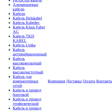
PRAKAB кабель
Алюминиевые
кабели
Кабели
Кабель Helukabel
Кабель Kabeltec
Кабель Klaus Faber
AG
Кабель TKD
KABEL
Кабель Unika
Кабель
антивибрационный
Кабель
высоковольтный
Кабель
высокочастотный
Кабель для
компьютерных
Компания
Доставка
Оплата
Контакт
сетей
Кабель и провод
бортовой
Кабель и провод
геофизический
Кабель и провод