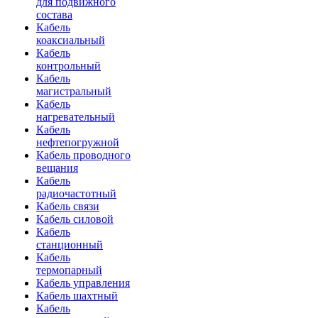
для подвижного
состава
Кабель
коаксиальный
Кабель
контрольный
Кабель
магистральный
Кабель
нагревательный
Кабель
нефтепогружной
Кабель проводного
вещания
Кабель
радиочастотный
Кабель связи
Кабель силовой
Кабель
станционный
Кабель
термопарный
Кабель управления
Кабель шахтный
Кабель