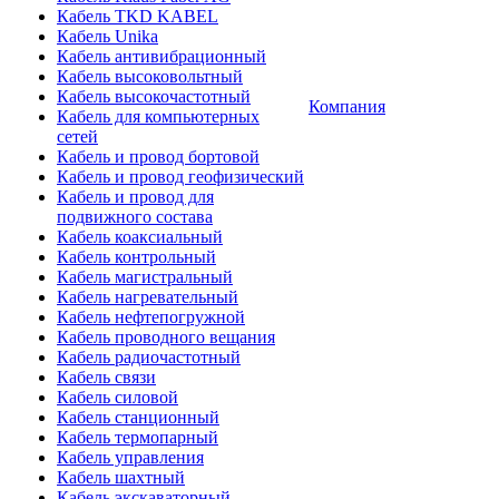
Кабель TKD KABEL
Кабель Unika
Кабель антивибрационный
Кабель высоковольтный
Кабель высокочастотный
Компания
Кабель для компьютерных
сетей
Кабель и провод бортовой
Кабель и провод геофизический
Кабель и провод для
подвижного состава
Кабель коаксиальный
Кабель контрольный
Кабель магистральный
Кабель нагревательный
Кабель нефтепогружной
Кабель проводного вещания
Кабель радиочастотный
Кабель связи
Кабель силовой
Кабель станционный
Кабель термопарный
Кабель управления
Кабель шахтный
Кабель экскаваторный