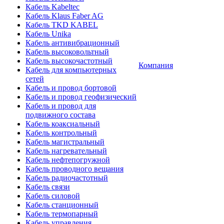
Кабель Kabeltec
Кабель Klaus Faber AG
Кабель TKD KABEL
Кабель Unika
Кабель антивибрационный
Кабель высоковольтный
Кабель высокочастотный
Компания
Кабель для компьютерных
сетей
Кабель и провод бортовой
Кабель и провод геофизический
Кабель и провод для
подвижного состава
Кабель коаксиальный
Кабель контрольный
Кабель магистральный
Кабель нагревательный
Кабель нефтепогружной
Кабель проводного вещания
Кабель радиочастотный
Кабель связи
Кабель силовой
Кабель станционный
Кабель термопарный
Кабель управления