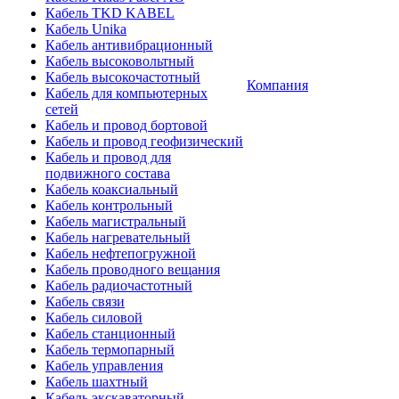
Кабель TKD KABEL
Кабель Unika
Кабель антивибрационный
Кабель высоковольтный
Кабель высокочастотный
Компания
Кабель для компьютерных
сетей
Кабель и провод бортовой
Кабель и провод геофизический
Кабель и провод для
подвижного состава
Кабель коаксиальный
Кабель контрольный
Кабель магистральный
Кабель нагревательный
Кабель нефтепогружной
Кабель проводного вещания
Кабель радиочастотный
Кабель связи
Кабель силовой
Кабель станционный
Кабель термопарный
Кабель управления
Кабель шахтный
Кабель экскаваторный