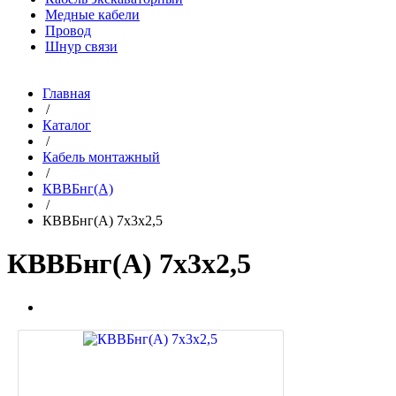
Медные кабели
Провод
Шнур связи
Главная
/
Каталог
/
Кабель монтажный
/
КВВБнг(A)
/
КВВБнг(A) 7х3х2,5
КВВБнг(A) 7х3х2,5