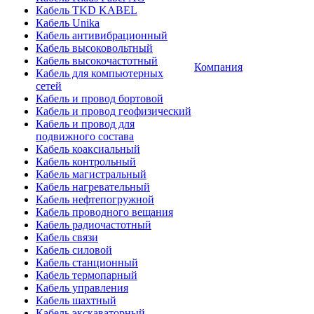
Кабель TKD KABEL
Кабель Unika
Кабель антивибрационный
Кабель высоковольтный
Кабель высокочастотный
Компания
Кабель для компьютерных
сетей
Кабель и провод бортовой
Кабель и провод геофизический
Кабель и провод для
подвижного состава
Кабель коаксиальный
Кабель контрольный
Кабель магистральный
Кабель нагревательный
Кабель нефтепогружной
Кабель проводного вещания
Кабель радиочастотный
Кабель связи
Кабель силовой
Кабель станционный
Кабель термопарный
Кабель управления
Кабель шахтный
Кабель экскаваторный