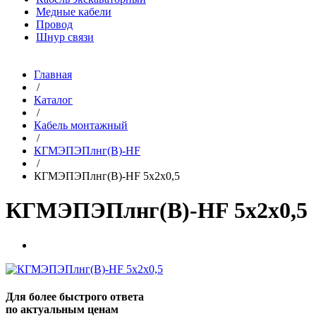
Медные кабели
Провод
Шнур связи
Главная
/
Каталог
/
Кабель монтажный
/
КГМЭПЭПлнг(В)-HF
/
КГМЭПЭПлнг(В)-HF 5х2х0,5
КГМЭПЭПлнг(В)-HF 5х2х0,5
Для более быстрого ответа
по актуальным ценам