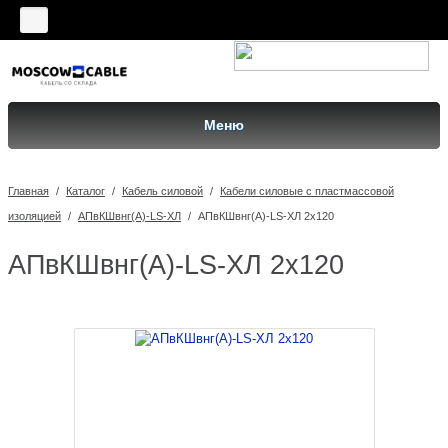
Меню
Главная
/
Каталог
/
Кабель силовой
/
Кабели силовые с пластмассовой
изоляцией
/
АПвКШвнг(A)-LS-ХЛ
/
АПвКШвнг(A)-LS-ХЛ 2х120
АПвКШвнг(A)-LS-ХЛ 2х120