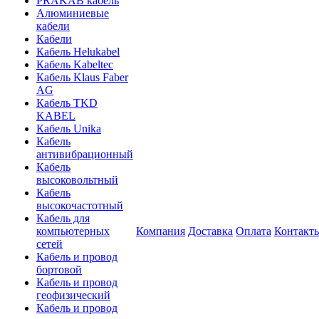
PRAKAB кабель
Алюминиевые
кабели
Кабели
Кабель Helukabel
Кабель Kabeltec
Кабель Klaus Faber
AG
Кабель TKD
KABEL
Кабель Unika
Кабель
антивибрационный
Кабель
высоковольтный
Кабель
высокочастотный
Кабель для
компьютерных
Компания
Доставка
Оплата
Контакт
сетей
Кабель и провод
бортовой
Кабель и провод
геофизический
Кабель и провод