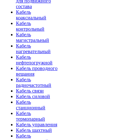
для подвижного
состава
Кабель
коаксиальный
Кабель
контрольный
Кабель
магистральный
Кабель
нагревательный
Кабель
нефтепогружной
Кабель проводного
вещания
Кабель
радиочастотный
Кабель связи
Кабель силовой
Кабель
станционный
Кабель
термопарный
Кабель управления
Кабель шахтный
Кабель