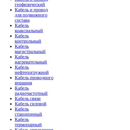
геофизический
Кабель и провод
для подвижного
состава
Кабель
коаксиальный
Кабель
контрольный
Кабель
магистральный
Кабель
нагревательный
Кабель
нефтепогружной
Кабель проводного
вещания
Кабель
радиочастотный
Кабель связи
Кабель силовой
Кабель
станционный
Кабель
термопарный
Кабель управления