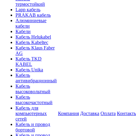
термостойкий
Lapp кабель
PRAKAB кабель
Алюминиевые
кабели
Кабели
Кабель Helukabel
Кабель Kabeltec
Кабель Klaus Faber
AG
Кабель TKD
KABEL
Кабель Unika
Кабель
антивибрационный
Кабель
высоковольтный
Кабель
высокочастотный
Кабель для
компьютерных
Компания
Доставка
Оплата
Контакт
сетей
Кабель и провод
бортовой
Кабель и провод