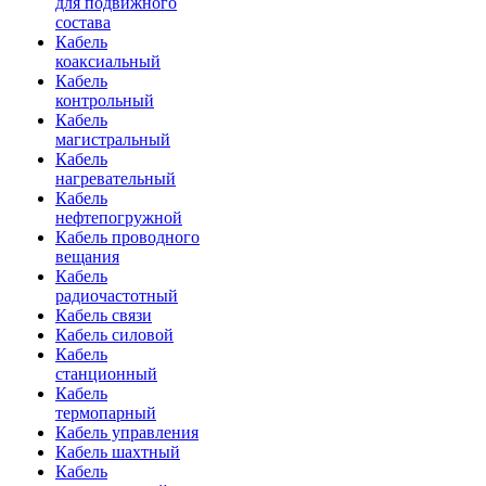
для подвижного
состава
Кабель
коаксиальный
Кабель
контрольный
Кабель
магистральный
Кабель
нагревательный
Кабель
нефтепогружной
Кабель проводного
вещания
Кабель
радиочастотный
Кабель связи
Кабель силовой
Кабель
станционный
Кабель
термопарный
Кабель управления
Кабель шахтный
Кабель