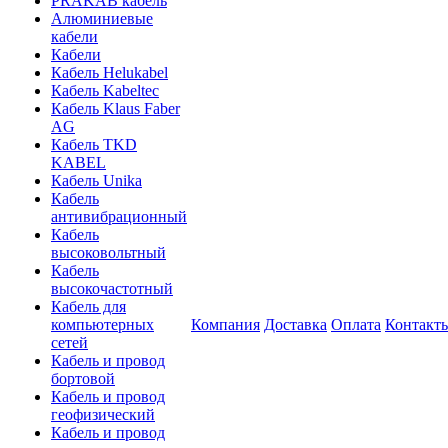
PRAKAB кабель
Алюминиевые
кабели
Кабели
Кабель Helukabel
Кабель Kabeltec
Кабель Klaus Faber
AG
Кабель TKD
KABEL
Кабель Unika
Кабель
антивибрационный
Кабель
высоковольтный
Кабель
высокочастотный
Кабель для
компьютерных
Компания
Доставка
Оплата
Контакт
сетей
Кабель и провод
бортовой
Кабель и провод
геофизический
Кабель и провод