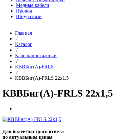
Медные кабели
Провод
Шнур связи
Главная
/
Каталог
/
Кабель монтажный
/
КВВБнг(A)-FRLS
/
КВВБнг(A)-FRLS 22х1,5
КВВБнг(A)-FRLS 22х1,5
Для более быстрого ответа
по актуальным ценам