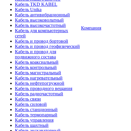
Кабель TKD KABEL
Кабель Unika
Кабель антивибрационный
Кабель высоковольтный
Кабель высокочастотный
Компания
Кабель для компьютерных
сетей
Кабель и провод бортовой
Кабель и провод геофизический
Кабель и провод для
подвижного состава
Кабель коаксиальный
Кабель контрольный
Кабель магистральный
Кабель нагревательный
Кабель нефтепогружной
Кабель проводного вещания
Кабель радиочастотный
Кабель связи
Кабель силовой
Кабель станционный
Кабель термопарный
Кабель управления
Кабель шахтный
Кабель экскаваторный