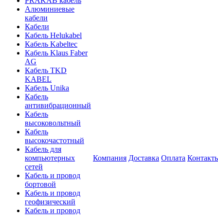
PRAKAB кабель
Алюминиевые
кабели
Кабели
Кабель Helukabel
Кабель Kabeltec
Кабель Klaus Faber
AG
Кабель TKD
KABEL
Кабель Unika
Кабель
антивибрационный
Кабель
высоковольтный
Кабель
высокочастотный
Кабель для
компьютерных
Компания
Доставка
Оплата
Контакт
сетей
Кабель и провод
бортовой
Кабель и провод
геофизический
Кабель и провод