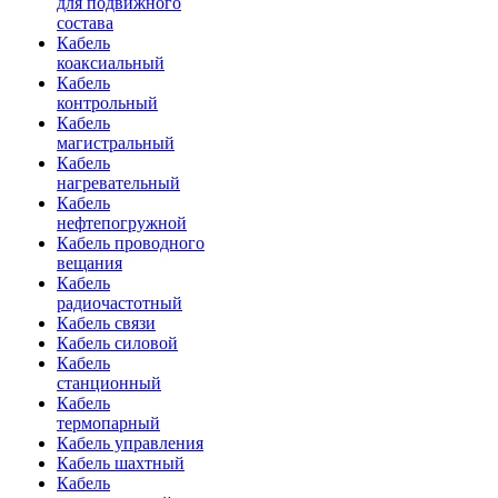
для подвижного
состава
Кабель
коаксиальный
Кабель
контрольный
Кабель
магистральный
Кабель
нагревательный
Кабель
нефтепогружной
Кабель проводного
вещания
Кабель
радиочастотный
Кабель связи
Кабель силовой
Кабель
станционный
Кабель
термопарный
Кабель управления
Кабель шахтный
Кабель