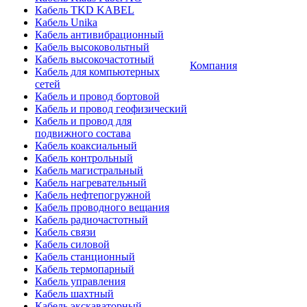
Кабель TKD KABEL
Кабель Unika
Кабель антивибрационный
Кабель высоковольтный
Кабель высокочастотный
Компания
Кабель для компьютерных
сетей
Кабель и провод бортовой
Кабель и провод геофизический
Кабель и провод для
подвижного состава
Кабель коаксиальный
Кабель контрольный
Кабель магистральный
Кабель нагревательный
Кабель нефтепогружной
Кабель проводного вещания
Кабель радиочастотный
Кабель связи
Кабель силовой
Кабель станционный
Кабель термопарный
Кабель управления
Кабель шахтный
Кабель экскаваторный