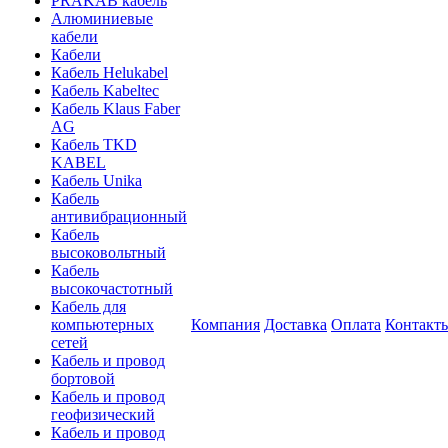
PRAKAB кабель
Алюминиевые
кабели
Кабели
Кабель Helukabel
Кабель Kabeltec
Кабель Klaus Faber
AG
Кабель TKD
KABEL
Кабель Unika
Кабель
антивибрационный
Кабель
высоковольтный
Кабель
высокочастотный
Кабель для
компьютерных
Компания
Доставка
Оплата
Контакт
сетей
Кабель и провод
бортовой
Кабель и провод
геофизический
Кабель и провод