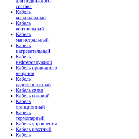
для подвижного
состава
Кабель
коаксиальный
Кабель
контрольный
Кабель
магистральный
Кабель
нагревательный
Кабель
нефтепогружной
Кабель проводного
вещания
Кабель
радиочастотный
Кабель связи
Кабель силовой
Кабель
станционный
Кабель
термопарный
Кабель управления
Кабель шахтный
Кабель