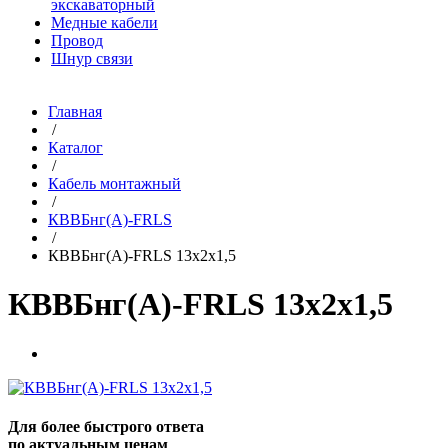
экскаваторный
Медные кабели
Провод
Шнур связи
Главная
/
Каталог
/
Кабель монтажный
/
КВВБнг(A)-FRLS
/
КВВБнг(A)-FRLS 13х2х1,5
КВВБнг(A)-FRLS 13х2х1,5
Для более быстрого ответа
по актуальным ценам