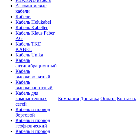
PRAKAB кабель
Алюминиевые
кабели
Кабели
Кабель Helukabel
Кабель Kabeltec
Кабель Klaus Faber
AG
Кабель TKD
KABEL
Кабель Unika
Кабель
антивибрационный
Кабель
высоковольтный
Кабель
высокочастотный
Кабель для
компьютерных
Компания
Доставка
Оплата
Контакт
сетей
Кабель и провод
бортовой
Кабель и провод
геофизический
Кабель и провод