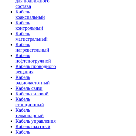
для подвижного
состава
Кабель
коаксиальный
Кабель
контрольный
Кабель
магистральный
Кабель
нагревательный
Кабель
нефтепогружной
Кабель проводного
вещания
Кабель
радиочастотный
Кабель связи
Кабель силовой
Кабель
станционный
Кабель
термопарный
Кабель управления
Кабель шахтный
Кабель