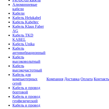
PRAKAB кабель
Алюминиевые
кабели
Кабели
Кабель Helukabel
Кабель Kabeltec
Кабель Klaus Faber
AG
Кабель TKD
KABEL
Кабель Unika
Кабель
антивибрационный
Кабель
высоковольтный
Кабель
высокочастотный
Кабель для
компьютерных
Компания
Доставка
Оплата
Контакт
сетей
Кабель и провод
бортовой
Кабель и провод
геофизический
Кабель и провод