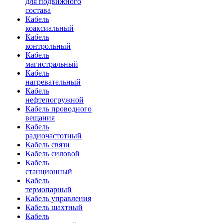
для подвижного
состава
Кабель
коаксиальный
Кабель
контрольный
Кабель
магистральный
Кабель
нагревательный
Кабель
нефтепогружной
Кабель проводного
вещания
Кабель
радиочастотный
Кабель связи
Кабель силовой
Кабель
станционный
Кабель
термопарный
Кабель управления
Кабель шахтный
Кабель