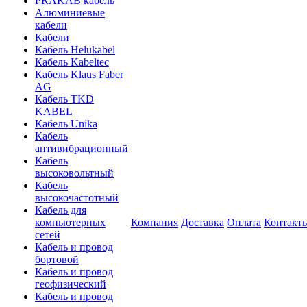
PRAKAB кабель
Алюминиевые
кабели
Кабели
Кабель Helukabel
Кабель Kabeltec
Кабель Klaus Faber
AG
Кабель TKD
KABEL
Кабель Unika
Кабель
антивибрационный
Кабель
высоковольтный
Кабель
высокочастотный
Кабель для
компьютерных
Компания
Доставка
Оплата
Контакт
сетей
Кабель и провод
бортовой
Кабель и провод
геофизический
Кабель и провод