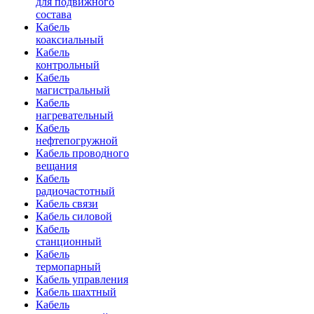
для подвижного
состава
Кабель
коаксиальный
Кабель
контрольный
Кабель
магистральный
Кабель
нагревательный
Кабель
нефтепогружной
Кабель проводного
вещания
Кабель
радиочастотный
Кабель связи
Кабель силовой
Кабель
станционный
Кабель
термопарный
Кабель управления
Кабель шахтный
Кабель