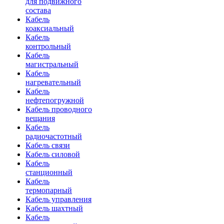
для подвижного
состава
Кабель
коаксиальный
Кабель
контрольный
Кабель
магистральный
Кабель
нагревательный
Кабель
нефтепогружной
Кабель проводного
вещания
Кабель
радиочастотный
Кабель связи
Кабель силовой
Кабель
станционный
Кабель
термопарный
Кабель управления
Кабель шахтный
Кабель