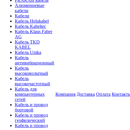
PRAKAB кабель
Алюминиевые
кабели
Кабели
Кабель Helukabel
Кабель Kabeltec
Кабель Klaus Faber
AG
Кабель TKD
KABEL
Кабель Unika
Кабель
антивибрационный
Кабель
высоковольтный
Кабель
высокочастотный
Кабель для
компьютерных
Компания
Доставка
Оплата
Контакт
сетей
Кабель и провод
бортовой
Кабель и провод
геофизический
Кабель и провод