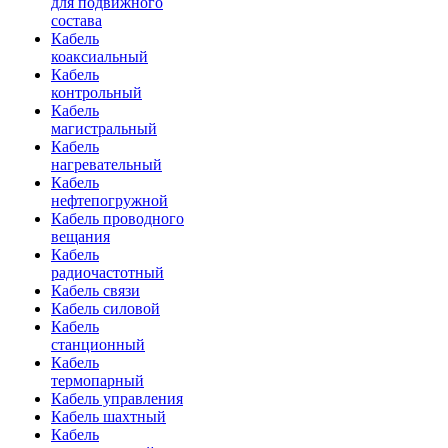
для подвижного
состава
Кабель
коаксиальный
Кабель
контрольный
Кабель
магистральный
Кабель
нагревательный
Кабель
нефтепогружной
Кабель проводного
вещания
Кабель
радиочастотный
Кабель связи
Кабель силовой
Кабель
станционный
Кабель
термопарный
Кабель управления
Кабель шахтный
Кабель