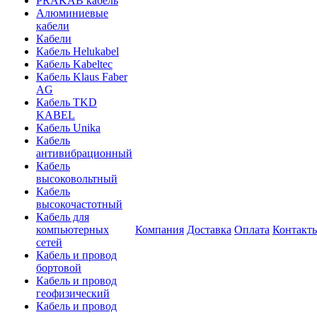
PRAKAB кабель
Алюминиевые
кабели
Кабели
Кабель Helukabel
Кабель Kabeltec
Кабель Klaus Faber
AG
Кабель TKD
KABEL
Кабель Unika
Кабель
антивибрационный
Кабель
высоковольтный
Кабель
высокочастотный
Кабель для
компьютерных
Компания
Доставка
Оплата
Контакт
сетей
Кабель и провод
бортовой
Кабель и провод
геофизический
Кабель и провод