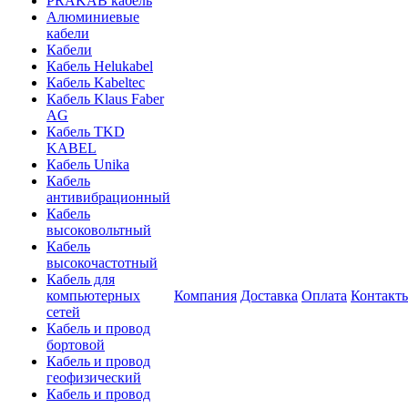
PRAKAB кабель
Алюминиевые
кабели
Кабели
Кабель Helukabel
Кабель Kabeltec
Кабель Klaus Faber
AG
Кабель TKD
KABEL
Кабель Unika
Кабель
антивибрационный
Кабель
высоковольтный
Кабель
высокочастотный
Кабель для
компьютерных
Компания
Доставка
Оплата
Контакт
сетей
Кабель и провод
бортовой
Кабель и провод
геофизический
Кабель и провод