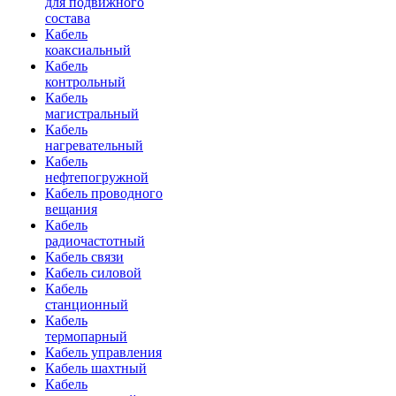
для подвижного
состава
Кабель
коаксиальный
Кабель
контрольный
Кабель
магистральный
Кабель
нагревательный
Кабель
нефтепогружной
Кабель проводного
вещания
Кабель
радиочастотный
Кабель связи
Кабель силовой
Кабель
станционный
Кабель
термопарный
Кабель управления
Кабель шахтный
Кабель