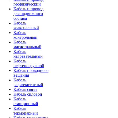
геофизический
Кабель и провод
для подвижного
состава
Кабель
коаксиальный
Кабель
контрольный
Кабель
магистральный
Кабель
нагревательный
Кабель
нефтепогружной
Кабель проводного
вещания
Кабель
радиочастотный
Кабель связи
Кабель силовой
Кабель
станционный
Кабель
термопарный
Кабель управления