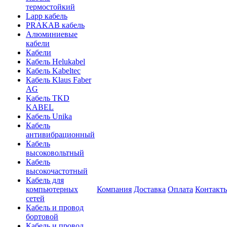
термостойкий
Lapp кабель
PRAKAB кабель
Алюминиевые
кабели
Кабели
Кабель Helukabel
Кабель Kabeltec
Кабель Klaus Faber
AG
Кабель TKD
KABEL
Кабель Unika
Кабель
антивибрационный
Кабель
высоковольтный
Кабель
высокочастотный
Кабель для
компьютерных
Компания
Доставка
Оплата
Контакт
сетей
Кабель и провод
бортовой
Кабель и провод