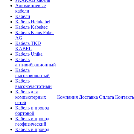
PRAKAB кабель
Алюминиевые
кабели
Кабели
Кабель Helukabel
Кабель Kabeltec
Кабель Klaus Faber
AG
Кабель TKD
KABEL
Кабель Unika
Кабель
антивибрационный
Кабель
высоковольтный
Кабель
высокочастотный
Кабель для
компьютерных
Компания
Доставка
Оплата
Контакт
сетей
Кабель и провод
бортовой
Кабель и провод
геофизический
Кабель и провод