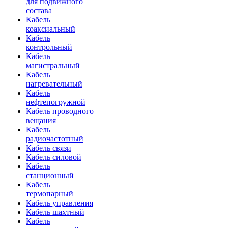
для подвижного
состава
Кабель
коаксиальный
Кабель
контрольный
Кабель
магистральный
Кабель
нагревательный
Кабель
нефтепогружной
Кабель проводного
вещания
Кабель
радиочастотный
Кабель связи
Кабель силовой
Кабель
станционный
Кабель
термопарный
Кабель управления
Кабель шахтный
Кабель