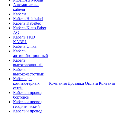
PRAKAB кабель
Алюминиевые
кабели
Кабели
Кабель Helukabel
Кабель Kabeltec
Кабель Klaus Faber
AG
Кабель TKD
KABEL
Кабель Unika
Кабель
антивибрационный
Кабель
высоковольтный
Кабель
высокочастотный
Кабель для
компьютерных
Компания
Доставка
Оплата
Контакт
сетей
Кабель и провод
бортовой
Кабель и провод
геофизический
Кабель и провод