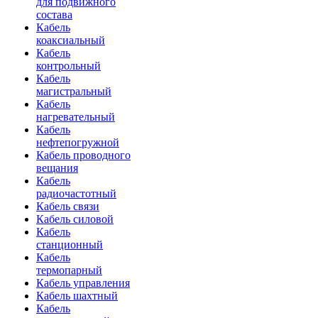
для подвижного
состава
Кабель
коаксиальный
Кабель
контрольный
Кабель
магистральный
Кабель
нагревательный
Кабель
нефтепогружной
Кабель проводного
вещания
Кабель
радиочастотный
Кабель связи
Кабель силовой
Кабель
станционный
Кабель
термопарный
Кабель управления
Кабель шахтный
Кабель