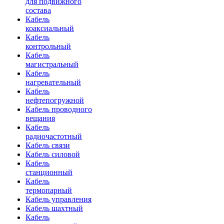
для подвижного
состава
Кабель
коаксиальный
Кабель
контрольный
Кабель
магистральный
Кабель
нагревательный
Кабель
нефтепогружной
Кабель проводного
вещания
Кабель
радиочастотный
Кабель связи
Кабель силовой
Кабель
станционный
Кабель
термопарный
Кабель управления
Кабель шахтный
Кабель