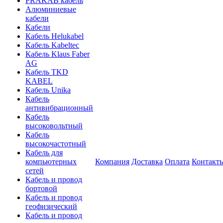
PRAKAB кабель
Алюминиевые
кабели
Кабели
Кабель Helukabel
Кабель Kabeltec
Кабель Klaus Faber
AG
Кабель TKD
KABEL
Кабель Unika
Кабель
антивибрационный
Кабель
высоковольтный
Кабель
высокочастотный
Кабель для
компьютерных
Компания
Доставка
Оплата
Контакт
сетей
Кабель и провод
бортовой
Кабель и провод
геофизический
Кабель и провод