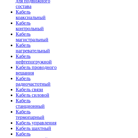
для подвижного
состава
Кабель
коаксиальный
Кабель
контрольный
Кабель
магистральный
Кабель
нагревательный
Кабель
нефтепогружной
Кабель проводного
вещания
Кабель
радиочастотный
Кабель связи
Кабель силовой
Кабель
станционный
Кабель
термопарный
Кабель управления
Кабель шахтный
Кабель