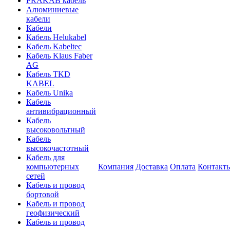
PRAKAB кабель
Алюминиевые
кабели
Кабели
Кабель Helukabel
Кабель Kabeltec
Кабель Klaus Faber
AG
Кабель TKD
KABEL
Кабель Unika
Кабель
антивибрационный
Кабель
высоковольтный
Кабель
высокочастотный
Кабель для
компьютерных
Компания
Доставка
Оплата
Контакт
сетей
Кабель и провод
бортовой
Кабель и провод
геофизический
Кабель и провод