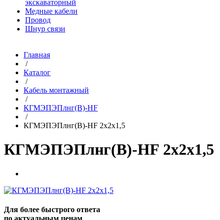
экскаваторный
Медные кабели
Провод
Шнур связи
Главная
/
Каталог
/
Кабель монтажный
/
КГМЭПЭПлнг(В)-HF
/
КГМЭПЭПлнг(В)-HF 2х2х1,5
КГМЭПЭПлнг(В)-HF 2х2х1,5
Для более быстрого ответа
по актуальным ценам