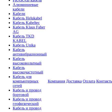
PRAKAB кабель
Алюминиевые
кабели
Кабели
Кабель Helukabel
Кабель Kabeltec
Кабель Klaus Faber
AG
Кабель TKD
KABEL
Кабель Unika
Кабель
антивибрационный
Кабель
высоковольтный
Кабель
высокочастотный
Кабель для
компьютерных
Компания
Доставка
Оплата
Контакт
сетей
Кабель и провод
бортовой
Кабель и провод
геофизический
Кабель и провод