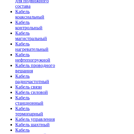
для подвижного
состава
Кабель
коаксиальный
Кабель
контрольный
Кабель
магистральный
Кабель
нагревательный
Кабель
нефтепогружной
Кабель проводного
вещания
Кабель
радиочастотный
Кабель связи
Кабель силовой
Кабель
станционный
Кабель
термопарный
Кабель управления
Кабель шахтный
Кабель