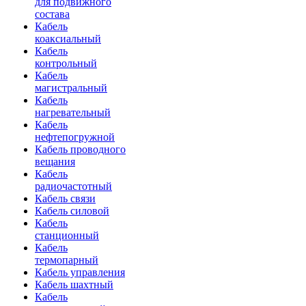
для подвижного
состава
Кабель
коаксиальный
Кабель
контрольный
Кабель
магистральный
Кабель
нагревательный
Кабель
нефтепогружной
Кабель проводного
вещания
Кабель
радиочастотный
Кабель связи
Кабель силовой
Кабель
станционный
Кабель
термопарный
Кабель управления
Кабель шахтный
Кабель