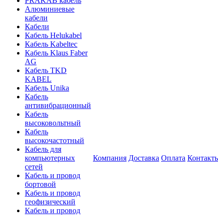
PRAKAB кабель
Алюминиевые
кабели
Кабели
Кабель Helukabel
Кабель Kabeltec
Кабель Klaus Faber
AG
Кабель TKD
KABEL
Кабель Unika
Кабель
антивибрационный
Кабель
высоковольтный
Кабель
высокочастотный
Кабель для
компьютерных
Компания
Доставка
Оплата
Контакт
сетей
Кабель и провод
бортовой
Кабель и провод
геофизический
Кабель и провод